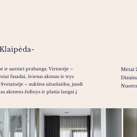
 Klaipėda-
 ir santūri prabanga. Virtuvėje –
Metai 
niai fasadai, šviesus akmuo ir trys
Dizaina
 Svetainėje – aukštos užuolaidos, juodi
Nuotra
tas akmens židinys ir platūs langai į