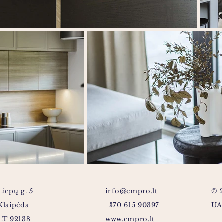
Liepų g. 5
info@empro.lt
© 
Klaipėda
+370 615 90397
UA
LT 92138
​www.empro.lt