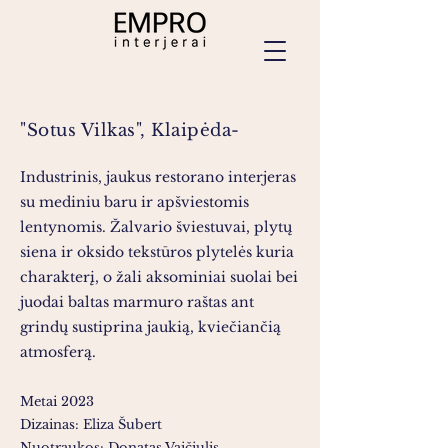
"Sotus Vilkas", Klaipėda-
Industrinis, jaukus restorano interjeras
su mediniu baru ir apšviestomis
lentynomis. Žalvario šviestuvai, plytų
siena ir oksido tekstūros plytelės kuria
charakterį, o žali aksominiai suolai bei
juodai baltas marmuro raštas ant
grindų sustiprina jaukią, kviečiančią
atmosferą.
Metai 2023
Dizainas: Eliza Šubert
Nuotraukos: Donatas Vaičiulis